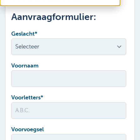
Team Sibbing Assuradeuren
Aanvraagformulier:
Geslacht
*
Voornaam
Voorletters
*
Voorvoegsel