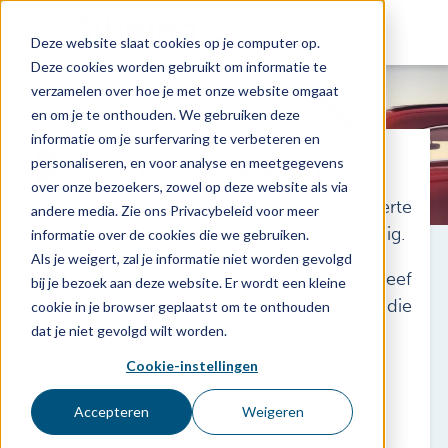
Deze website slaat cookies op je computer op.
Deze cookies worden gebruikt om informatie te
verzamelen over hoe je met onze website omgaat
en om je te onthouden. We gebruiken deze
informatie om je surfervaring te verbeteren en
Offerte aanvragen
personaliseren, en voor analyse en meetgegevens
over onze bezoekers, zowel op deze website als via
Voor het opstellen van een passende offerte
andere media. Zie ons Privacybeleid voor meer
hebben wij een aantal gegevens van u nodig.
informatie over de cookies die we gebruiken.
Als je weigert, zal je informatie niet worden gevolgd
Vul het formulier hieronder in en geef
bij je bezoek aan deze website. Er wordt een kleine
eventueel een toelichting op uw aanvraag die
cookie in je browser geplaatst om te onthouden
van belang kan zijn voor uw aanvraag.
dat je niet gevolgd wilt worden.
Cookie-instellingen
Wij gaan voor u aan de slag.
Accepteren
Weigeren