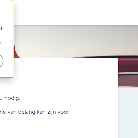
es
e
 u nodig.
ie van belang kan zijn voor