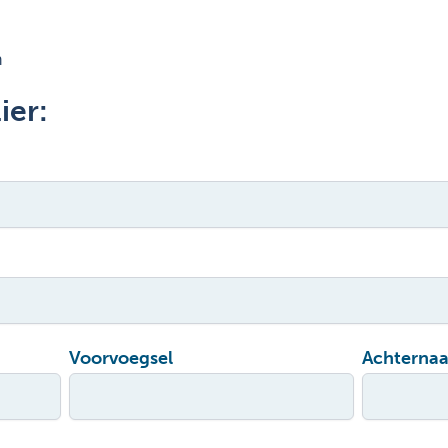
n
ier:
Voorvoegsel
Achterna