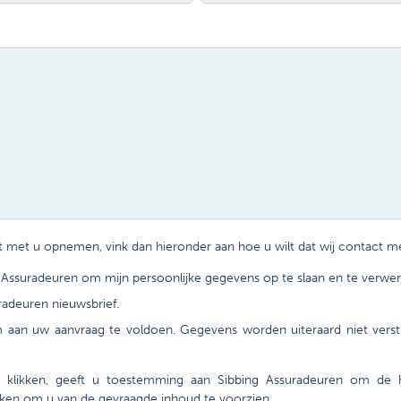
ct met u opnemen, vink dan hieronder aan hoe u wilt dat wij contact 
 Assuradeuren om mijn persoonlijke gegevens op te slaan en te verwer
radeuren nieuwsbrief.
an uw aanvraag te voldoen. Gegevens worden uiteraard niet verstr
klikken, geeft u toestemming aan Sibbing Assuradeuren om de hi
erken om u van de gevraagde inhoud te voorzien.