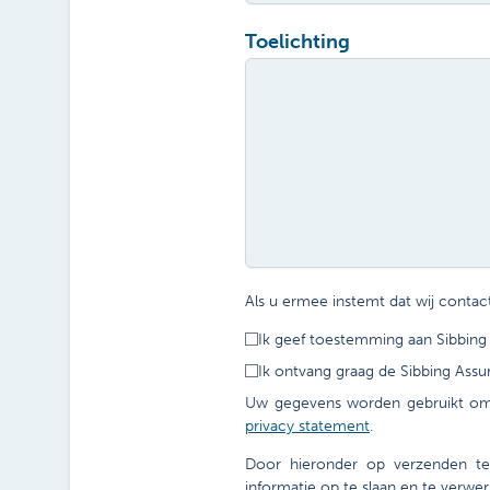
Toelichting
Als u ermee instemt dat wij conta
Ik geef toestemming aan Sibbing
Ik ontvang graag de Sibbing Assu
Uw gegevens worden gebruikt om a
privacy statement
.
Door hieronder op verzenden te 
informatie op te slaan en te verw