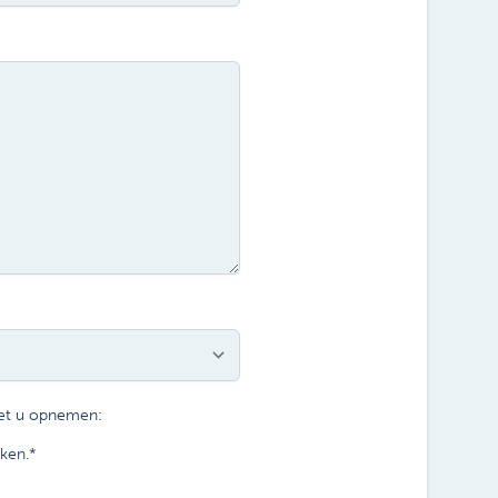
met u opnemen:
ken.
*