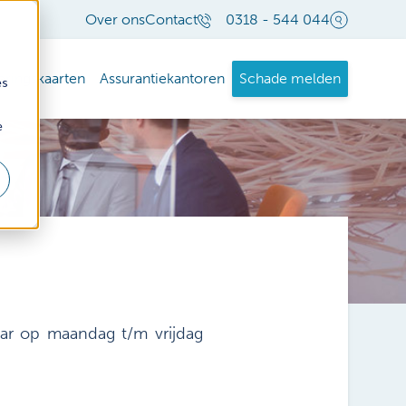
Over ons
Contact
0318 - 544 044
eringskaarten
Assurantiekantoren
Schade melden
es
e
ar op maandag t/m vrijdag