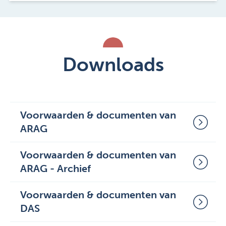
Downloads
Voorwaarden & documenten van
ARAG
Voorwaarden & documenten van
Netwerkadvocaten ARAG 09 2016
ARAG - Archief
Voorwaarden ARAG
Voorwaarden & documenten van
ProRechtCombinatie zakelijke markt
Voorwaarden ARAG
DAS
2023
ProRechtCombinatie® (Para)medici
2020