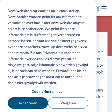
Deze website slaat cookies op je computer op.
Deze cookies worden gebruikt om informatie te
Home
verzamelen over hoe je met onze website omgaat
en om je te onthouden. We gebruiken deze
Verzekeringsaanbod
informatie om je surfervaring te verbeteren en
Rechtsbijstand zakelijk
Verzekeraars
personaliseren, en voor analyse en meetgegevens
over onze bezoekers, zowel op deze website als via
Verzekeringskaarten
De beroepsrechtsbijstandverzekering dekt de
andere media. Zie ons Privacybeleid voor meer
Assurantiekantoren
kosten van rechtskundige bijstand voor zover
informatie over de cookies die we gebruiken.
deze te maken hebben met uw
Als je weigert, zal je informatie niet worden gevolgd
Schade melden
bij je bezoek aan deze website. Er wordt een kleine
beroepsuitoefening. Meestal is gelijktijdig ook
cookie in je browser geplaatst om te onthouden
particuliere rechtsbijstand meeverzekerd.
dat je niet gevolgd wilt worden.
Over ons
U kunt aan een
Cookie-instellingen
Contact
beroepsrechtsbijstandverzekering onder
meer behoefte hebben in geval van:
Accepteren
Weigeren
0318 - 544 044