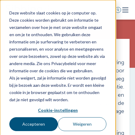
Deze website slaat cookies op je computer op.
Deze cookies worden gebruikt om informatie te
Home
verzamelen over hoe je met onze website omgaat
en om je te onthouden. We gebruiken deze
Verzekeringsaanbod
informatie om je surfervaring te verbeteren en
Reis
Verzekeraars
personaliseren, en voor analyse en meetgegevens
over onze bezoekers, zowel op deze website als via
Verzekeringskaarten
Met de Sibbing doorlopende reisverzekering
andere media. Zie ons Privacybeleid voor meer
Assurantiekantoren
zijn alle vakantiereizen het gehele jaar door
informatie over de cookies die we gebruiken.
verzekerd, ongeacht of u een weekendje weg
Als je weigert, zal je informatie niet worden gevolgd
Schade melden
bij je bezoek aan deze website. Er wordt een kleine
bent of geniet van een lange zomervakantie.
cookie in je browser geplaatst om te onthouden
De basisdekking omvat persoonlijke hulp en
dat je niet gevolgd wilt worden.
geneeskundige kosten. Afhankelijk van de
Over ons
Cookie-instellingen
gekozen dekking is ook bagage
Contact
meeverzekerd.
Accepteren
Weigeren
0318 - 544 044
Voor onze medische relaties is de Sibbing