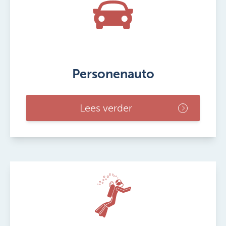
zakelijke reisverzekering va-ati-czr
09-2019
Algemene afspraken Reis- &
Recreatieverzekeringen aa-ai-rr-
2023-03
Personenauto
Verzekeringsafspraken Kortlopende
Reisverzekering va-ai-kr 2023-03
Lees verder
Verzekeringsafspraken Doorlopende
Reisverzekering va-ai-dr 2022-04