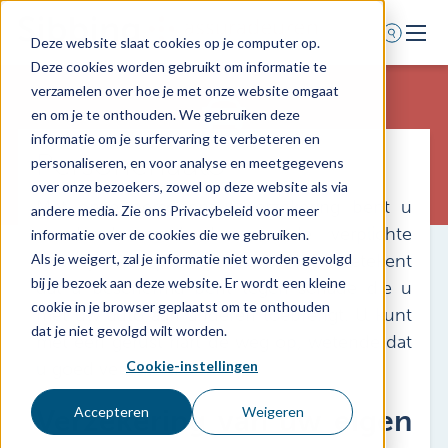
Deze website slaat cookies op je computer op.
Deze cookies worden gebruikt om informatie te
Home
verzamelen over hoe je met onze website omgaat
en om je te onthouden. We gebruiken deze
Verzekeringsaanbod
informatie om je surfervaring te verbeteren en
Personenauto
Verzekeraars
personaliseren, en voor analyse en meetgegevens
over onze bezoekers, zowel op deze website als via
Verzekeringskaarten
Met onze personenautoverzekering bent u
andere media. Zie ons Privacybeleid voor meer
Assurantiekantoren
standaard verzekerd voor de verplichte
informatie over de cookies die we gebruiken.
wettelijke aansprakelijkheid (WA). Dit betekent
Als je weigert, zal je informatie niet worden gevolgd
Schade melden
bij je bezoek aan deze website. Er wordt een kleine
dat u beschermd bent tegen schade die u
cookie in je browser geplaatst om te onthouden
met uw auto aan anderen toebrengt. U kunt
dat je niet gevolgd wilt worden.
met een gerust hart de weg op, wetende dat
Over ons
Cookie-instellingen
u goed verzekerd bent.
Contact
Verzekering van uw eigen
Accepteren
Weigeren
0318 - 544 044